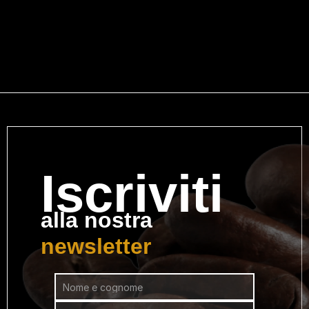
I
scriviti
alla nostra 
newsletter