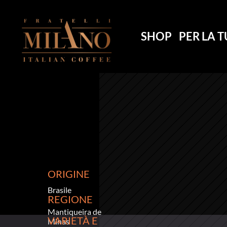
SHOP
PER LA T
CAFFÈ
CAFFÈ
CAFFÈ
CAFFÈ
CAFFÈ
ORIGINE
Brasile
REGIONE
Mantiqueira de 
VARIETÀ E 
Minas