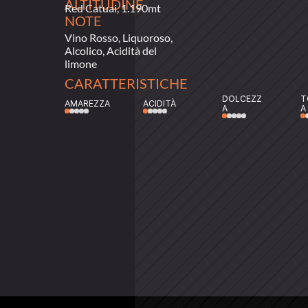
ALTITUDINE
Red Catuai, 1.190mt
NOTE
Vino Rosso, Liquoroso, 
Alcolico, Acidità del 
limone
CARATTERISTICHE
DOLCEZZ
T
AMAREZZA
ACIDITÀ
A
A