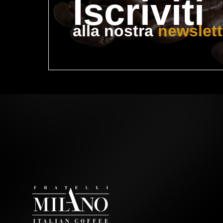
I
scriviti
alla nostra 
newslett