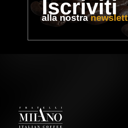
I
scriviti
alla nostra 
newslett