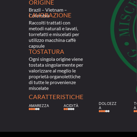
ORIGINE
Brazil – Vietnam – 
LAVORAZIONE
Colombia
Raccolti trattati con 
metodi naturali e lavati, 
torrefatti e miscelati per 
utilizzo macchina caffè 
capsule
TOSTATURA
Ogni singola origine viene 
tostata singolarmente per 
valorizzare al meglio le 
proprietà organolettiche 
di tutte le provenienze 
miscelate
CARATTERISTICHE
DOLCEZZ
T
AMAREZZA
ACIDITÀ
A
A