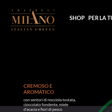
SHOP
PER LA T
CAFFÈ
CAFFÈ
CAFFÈ
CAFFÈ
CAFFÈ
CREMOSO E 
AROMATICO
con sentori di nocciola tostata, 
cioccolato fondente, miele 
d'acacia e fiori di pesco