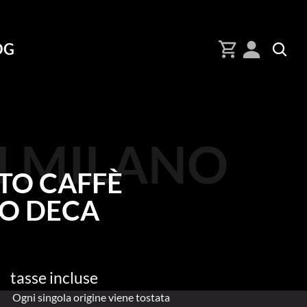
OG
I MILANO
O CAFFÈ 
O DECA
tasse incluse
Ogni singola origine viene tostata 