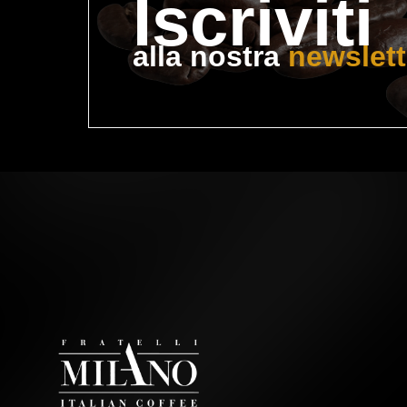
I
scriviti
alla nostra 
newslett