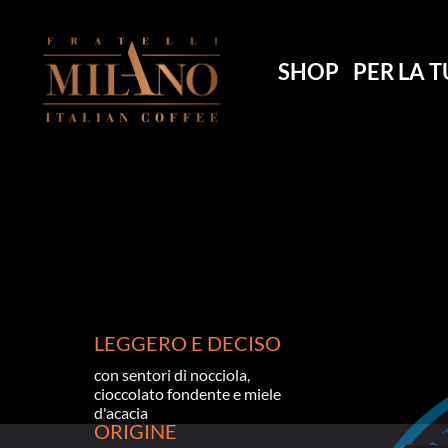
SHOP
PER LA T
CAFFÈ
CAFFÈ
CAFFÈ
CAFFÈ
CAFFÈ
LEGGERO E DECISO
con sentori di nocciola, 
cioccolato fondente e miele 
d'acacia
ORIGINE