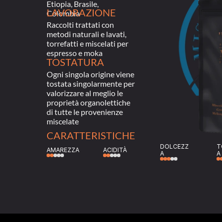
Etiopia, Brasile, 
LAVORAZIONE
Colombia
Raccolti trattati con 
metodi naturali e lavati, 
torrefatti e miscelati per 
espresso e moka
TOSTATURA
Ogni singola origine viene 
tostata singolarmente per 
valorizzare al meglio le 
proprietà organolettiche 
di tutte le provenienze 
miscelate
CARATTERISTICHE
DOLCEZZ
T
AMAREZZA
ACIDITÀ
A
A